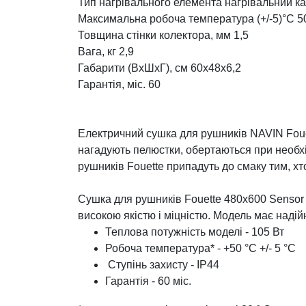
Тип нагрівального елемента нагрівальний к
Максимальна робоча температура (+/-5)°C 5
Товщина стінки колектора, мм 1,5
Вага, кг 2,9
Габарити (ВхШхГ), см 60x48x6,2
Гарантія, міс.
60
Електричний сушка для рушників NAVIN Fouett
нагадують пелюстки, обертаються при необхід
рушників Fouette припадуть до смаку тим, хт
Сушка для рушників Fouette 480х600 Sensor (
високою якістю і міцністю. Модель має надій
Теплова потужність моделі - 105 Вт
Робоча температура* - +50 °C +/- 5 °C
Ступінь захисту - IP44
Гарантія - 60 міс.