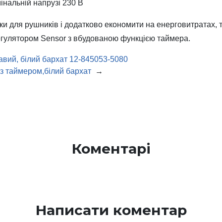
мінальній напрузі 230 В
и для рушників і додатково економити на енерговитратах, 
гулятором Sensor з вбудованою функцією таймера.
авий, білий бархат 12-845053-5080
 з таймером,білий бархат
→
Коментарі
Написати коментар