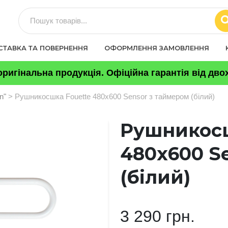
СТАВКА ТА ПОВЕРНЕННЯ
ОФОРМЛЕННЯ ЗАМОВЛЕННЯ
ригінальна продукція. Офіційна гарантія від двох
in"
> Рушникосшка Fouette 480х600 Sensor з таймером (білий)
Рушникосш
480х600 S
(білий)
3 290 грн.