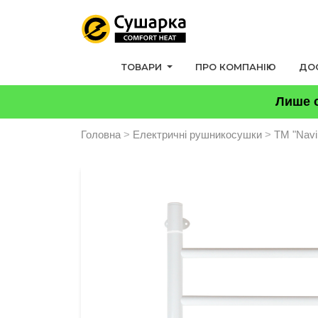
ТОВАРИ
ПРО КОМПАНІЮ
ДО
Лише о
Головна
>
Електричні рушникосушки
>
ТМ "Nav