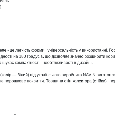
абель
0
e - це легкість форми і універсальність у використанні. Гор
ності на 180 градусів, що дозволяє значно розширити корисн
о шукає компактності і необтяжливості в дизайні.
колір — білий) від українського виробника NAVIN виготовлен
не порошкове покриття. Товщина стін колектора (стійки) і п