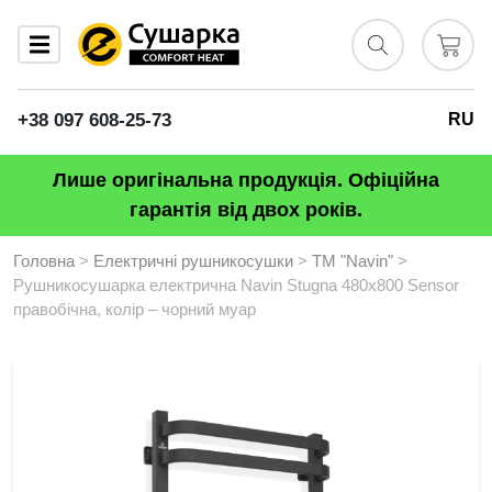
+38 097 608-25-73
RU
Лише оригінальна продукція. Офіційна
гарантія від двох років.
Головна
>
Електричні рушникосушки
>
ТМ "Navin"
>
Рушникосушарка електрична Navin Stugna 480х800 Sensor
правобічна, колір – чорний муар