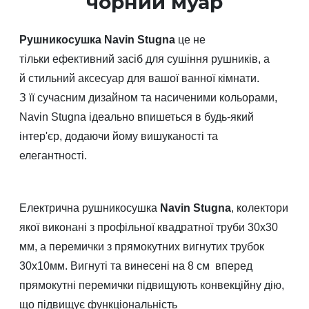
чорний муар
Рушникосушка Navin Stugna
це не
тільки ефективний засіб для сушіння рушників, а
й стильний аксесуар для вашої ванної кімнати.
З її сучасним дизайном та насиченими кольорами,
Navin Stugna ідеально впишеться в будь-який
інтер'єр, додаючи йому вишуканості та
елегантності.
Електрична рушникосушка
Navin Stugna
, колектори
якої виконані з профільної квадратної труби 30х30
мм, а перемички з прямокутних вигнутих трубок
30х10мм. Вигнуті та винесені на 8 см вперед
прямокутні перемички підвищують конвекційну дію,
що підвищує функціональність