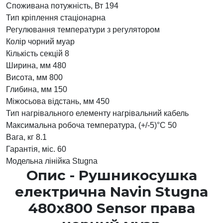
Споживана потужність, Вт
194
Тип кріплення
стаціонарна
Регулювання температури
з регулятором
Колір
чорний муар
Кількість секцій
8
Ширина, мм
480
Висота, мм
800
Глибина, мм
150
Міжосьова відстань, мм
450
Тип нагрівального елементу
нагрівальний кабель
Максимальна робоча температура, (+/-5)°C
50
Вага, кг
8.1
Гарантія, міс.
60
Модельна лінійка
Stugna
Опис - Рушникосушка
електрична Navin Stugna
480х800 Sensor права