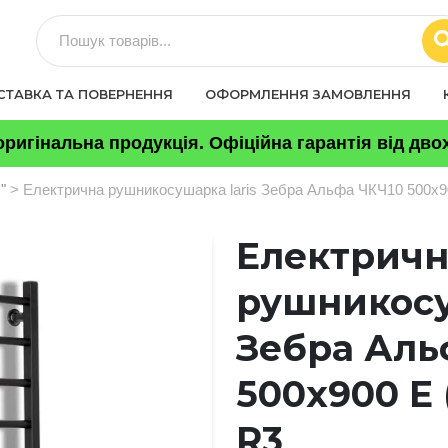
СТАВКА ТА ПОВЕРНЕННЯ
ОФОРМЛЕННЯ ЗАМОВЛЕННЯ
ригінальна продукція. Офіційна гарантія від двох
s"
> Електрична рушникосушарка laris Зебра Альфа ЧКЧ10 500х90
Електричн
рушникосу
Зебра Аль
500х900 Е 
R3