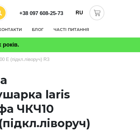
RU
+38 097 608-25-73
КОНТАКТИ
БЛОГ
ЧАСТІ ПИТАННЯ
 років.
0 Е (підкл.ліворуч) R3
а
шарка laris
фа ЧКЧ10
(підкл.ліворуч)