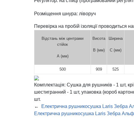
Регулятор: на стійці (програмований регулят
Розміщення шнура: ліворуч
Перевірка на пробій ізоляції проводиться н
Відстань між центрами
Висота
Ширина
стійок
В (мм)
С (мм)
А (мм)
500
909
525
Комплектація:
Сушка для рушників - 1 шт, кр
шестигранний - 1 шт, упаковка (короб карто
шт.
←
Електрична рушникосушка Laris Зебра Ал
Електрична рушникосушка Laris Зебра Альф