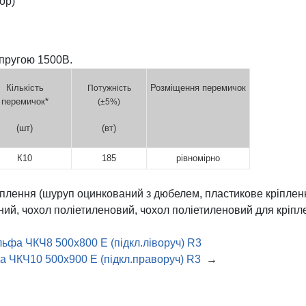
ор)
апругою 1500В.
Кількість
Розміщення перемичок
Потужність
перемичок*
(
±5%)
(шт)
(вт)
К10
185
рівномірно
іплення (шуруп оцинкований з дюбелем, пластикове кріплення
нний, чохол поліетиленовий, чохол поліетиленовий для кріпл
ьфа ЧКЧ8 500х800 Е (підкл.ліворуч) R3
а ЧКЧ10 500х900 Е (підкл.праворуч) R3
→