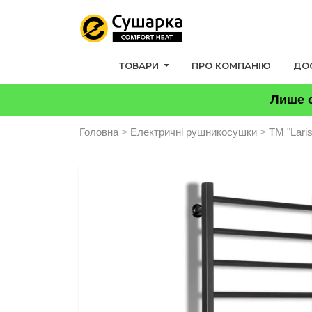
ТОВАРИ
ПРО КОМПАНІЮ
ДО
Лише о
Головна
>
Електричні рушникосушки
>
ТМ "Lari