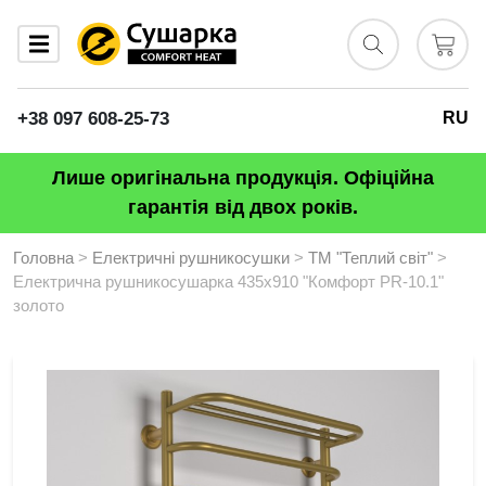
+38 097 608-25-73
RU
Лише оригінальна продукція. Офіційна
гарантія від двох років.
Головна
>
Електричні рушникосушки
>
ТМ "Теплий світ"
>
Електрична рушникосушарка 435х910 "Комфорт PR-10.1"
золото