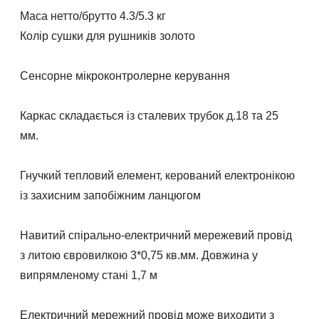
Маса нетто/брутто 4.3/5.3 кг
Колір сушки для рушників золото
Сенсорне мікроконтролерне керування
Каркас складається із сталевих трубок д.18 та 25
мм.
Гнучкий тепловий елемент, керований електронікою
із захисним запобіжним ланцюгом
Навитий спірально-електричний мережевий провід
з литою євровилкою 3*0,75 кв.мм. Довжина у
випрямленому стані 1,7 м
Електричний мережний провід може виходити з