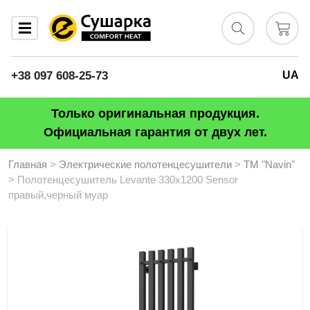
+38 097 608-25-73
UA
Только оригинальная продукция.
Официальная гарантия от двух лет.
Главная
>
Электрические полотенцесушители
>
ТМ "Navin"
> Полотенцесушитель Levante 330х1200 Sensor
правый,черный муар