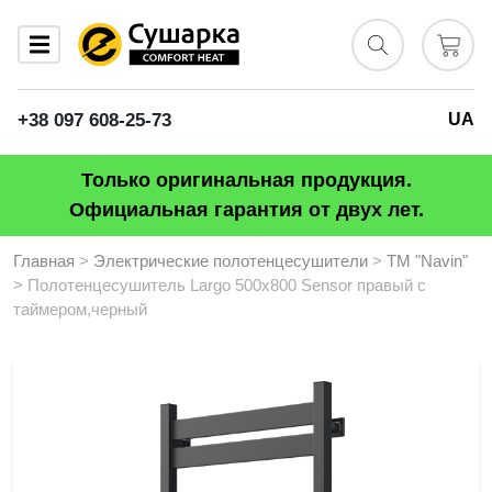
+38 097 608-25-73
UA
Только оригинальная продукция.
Официальная гарантия от двух лет.
Главная
>
Электрические полотенцесушители
>
ТМ "Navin"
> Полотенцесушитель Largo 500х800 Sensor правый с
таймером,черный