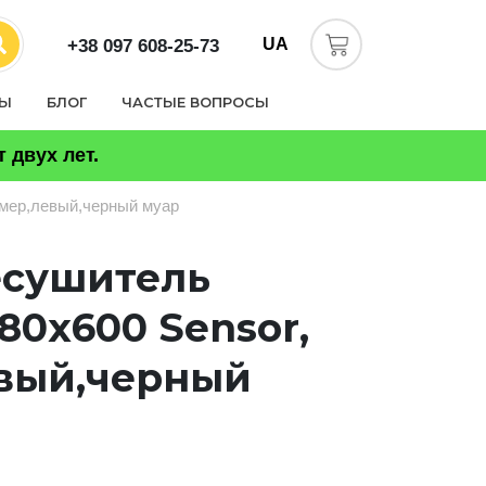
UA
+38 097 608-25-73
ТЫ
БЛОГ
ЧАСТЫЕ ВОПРОСЫ
 двух лет.
ймер,левый,черный муар
есушитель
80х600 Sensor,
вый,черный