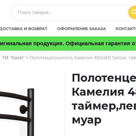
ДОСТАВКА И ВОЗВРАТ
ОФОРМЛЕНИЕ ЗАКАЗА
КОНТАК
игинальная продукция. Официальная гарантия от
>
ТМ "Navin"
> Полотенцесушитель Камелия 480х600 Sensor, та
Полотенц
Камелия 4
таймер,ле
муар