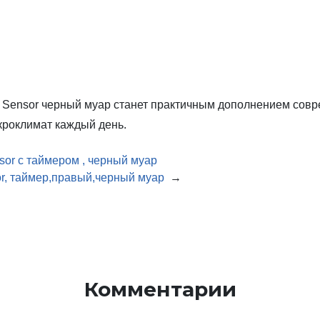
 Sensor черный муар станет практичным дополнением совр
кроклимат каждый день.
or с таймером , черный муар
r, таймер,правый,черный муар
→
Комментарии