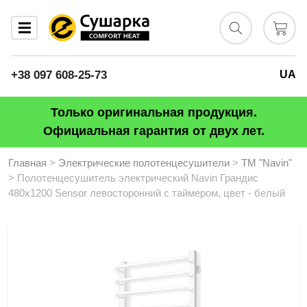
+38 097 608-25-73
UA
Только оригинальная продукция.
Официальная гарантия от двух лет.
Главная
>
Электрические полотенцесушители
>
ТМ "Navin"
> Полотенцесушитель электрический Navin Грандис
480х1200 Sensor левосторонний с таймером, цвет - белый