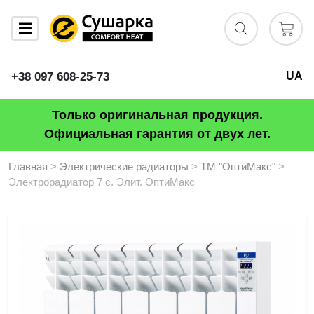
+38 097 608-25-73
UA
Только оригинальная продукция.
Официальная гарантия от двух лет.
Главная
>
Электрические радиаторы
>
ТМ "ОптиМакс"
>
Электрорадиатор 7 с. Элит. ОптиМакс