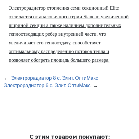
Электрорадиатор отопления семи секционный Elite
отличается от аналогичного серии Standart увеличенной
шириной секции а также наличием дополнительных
теплоотводящих ребер внутренней части, что
увеличивает его теплоотдачу, способствует
оптимальному распределению потоков тепла и
позволяет обогреть площадь большего размера.
←
Электрорадиатор 8 с. Элит. ОптиМакс
Электрорадиатор 6 с. Элит. ОптиМакс
→
С этим товаром покупают: