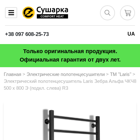
+38 097 608-25-73
UA
Только оригинальная продукция.
Официальная гарантия от двух лет.
Главная
>
Электрические полотенцесушители
>
ТМ "Laris"
>
Электрический полотенцесушитель Laris Зебра Альфа ЧКЧ8
500 х 800 Э (подкл. слева) R3