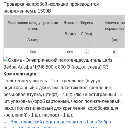
Проверка на пробой изоляции производится
напряжением в 1500В
Расстояние между центрами
Высота
Ширина
Количество
стоек
перемычек*
В (мм)
С (мм)
А (мм)
(шт)
500
809
525
К8
Комплектация:
Полотенцесушитель - 1 шт, крепление (шуруп
оцинкованный с дюбелем, пластиковое крепление,
резьбовая втулка, штифт) - 4 шт, ключ шестигранный - 1
шт, упаковка (короб картонный, чехол полиэтиленовый,
чехол полиэтиленовый для крепления, коробочка для
креплений) - 1 шт, паспорт - 1 шт.
←
Электрический полотенцесушитель Laris Зебра