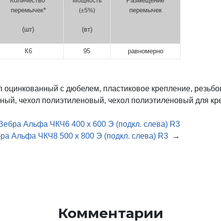
Количество
Размещение
Мощность
перемычек*
перемычек
(
±5%)
(шт)
(вт)
К6
95
равномерно
 оцинкованный с дюбелем, пластиковое крепление, резьбова
нный, чехол полиэтиленовый, чехол полиэтиленовый для кре
Зебра Альфа ЧКЧ6 400 х 600 Э (подкл. слева) R3
ра Альфа ЧКЧ8 500 х 800 Э (подкл. слева) R3
→
Комментарии