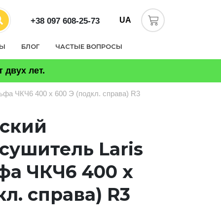
UA
+38 097 608-25-73
ТЫ
БЛОГ
ЧАСТЫЕ ВОПРОСЫ
 двух лет.
фа ЧКЧ6 400 х 600 Э (подкл. справа) R3
еский
сушитель Laris
фа ЧКЧ6 400 х
кл. справа) R3