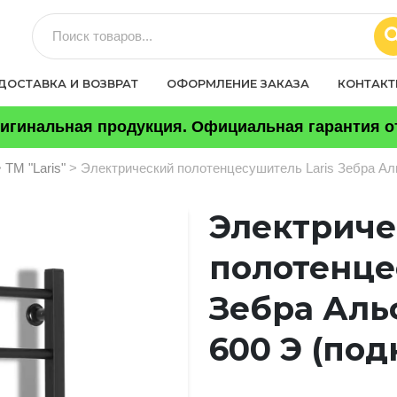
ДОСТАВКА И ВОЗВРАТ
ОФОРМЛЕНИЕ ЗАКАЗА
КОНТАК
игинальная продукция. Официальная гарантия от
>
ТМ "Laris"
> Электрический полотенцесушитель Laris Зебра Аль
Электрич
полотенце
Зебра Аль
600 Э (под