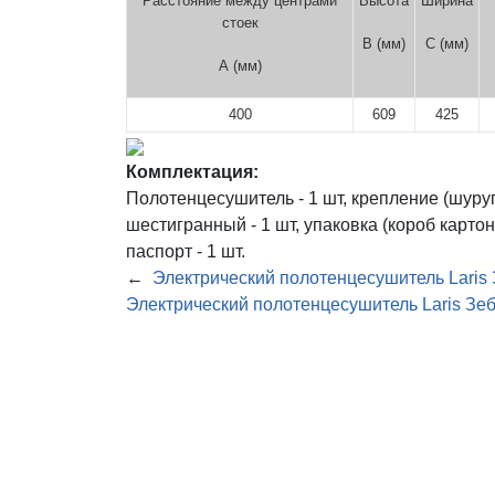
Расстояние между центрами
Высота
Ширина
стоек
В (мм)
С (мм)
А (мм)
400
609
425
Комплектация:
Полотенцесушитель - 1 шт, крепление (шуруп
шестигранный - 1 шт, упаковка (короб карто
паспорт - 1 шт.
←
Электрический полотенцесушитель Laris 
Электрический полотенцесушитель Laris Зеб