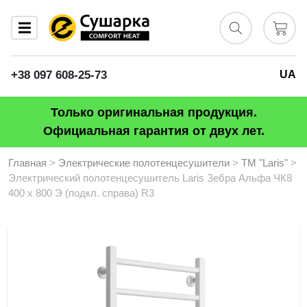
+38 097 608-25-73
UA
Только оригинальная продукция.
Официальная гарантия от двух лет.
Главная
>
Электрические полотенцесушители
>
ТМ "Laris"
>
Электрический полотенцесушитель Laris Зебра Альфа ЧК8
400 х 800 Э (подкл. справа) R3